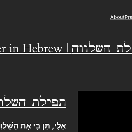
About
Pra
Serenity Prayer in Heb
תפילת השלוו
אֵלִי, תֵּן בִּי אֶת הַשַּׁלְ