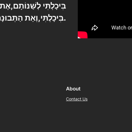
בִּיכָלְתִּי לְשַׁנּוֹתָם,
אֶת 
וְאֵת הַתְּבוּנָה – לְהַבְדִיל בֵּינֵיהֶם.
בִּיכָלְתִּי,
About
Contact Us