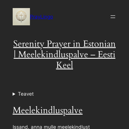
Skip
to
PrayLingo
content
Serenity Prayer in Estonian
| Meelekindluspalve – Eesti
Keel
Teavet
Meelekindluspalve
Issand, anna mulle meelekindlust