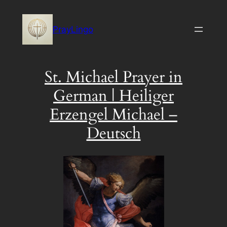
Skip
to
PrayLingo
content
St. Michael Prayer in
German | Heiliger
Erzengel Michael –
Deutsch