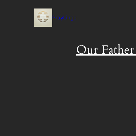
Skip
to
PrayLingo
content
Our Father