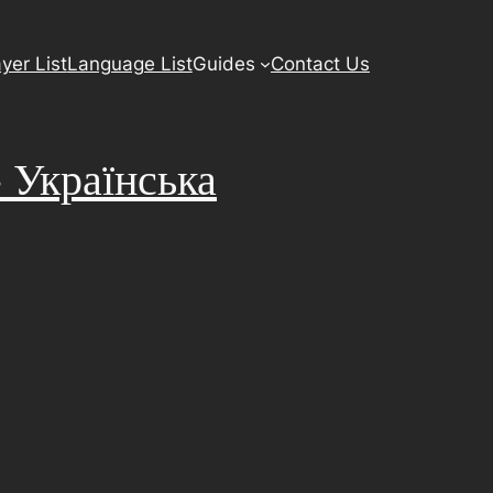
yer List
Language List
Guides
Contact Us
 Українська