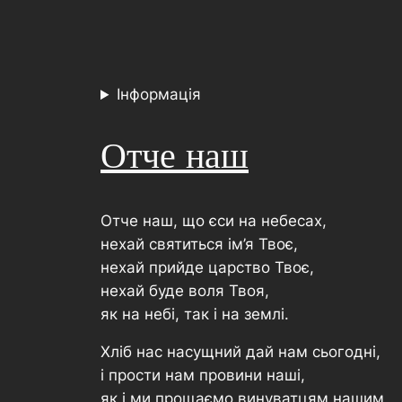
Інформація
Отче наш
Отче наш, що єси на небесах,
нехай святиться ім’я Твоє,
нехай прийде царство Твоє,
нехай буде воля Твоя,
як на небі, так і на землі.
Хліб нас насущний дай нам сьогодні,
і прости нам провини наші,
як і ми прощаємо винуватцям нашим,