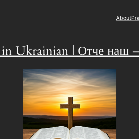
About
Pra
 in Ukrainian | Отче наш –