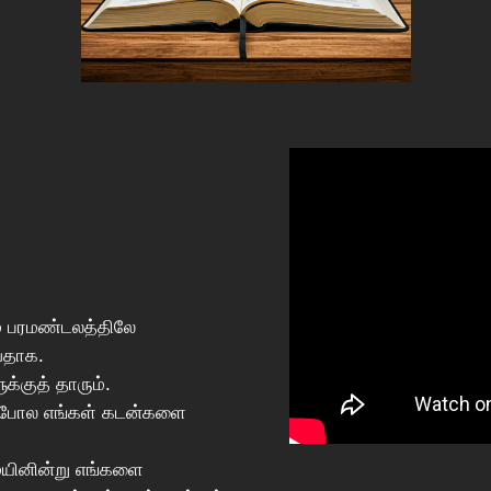
ம் பரமண்டலத்திலே
வதாக.
்குத் தாரும்.
துபோல எங்கள் கடன்களை
யினின்று எங்களை