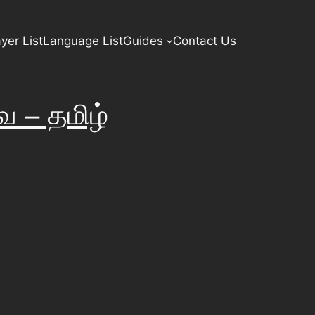
yer List
Language List
Guides
Contact Us
ே – தமிழ்