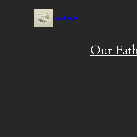
Skip
to
PrayLingo
content
Our Fath