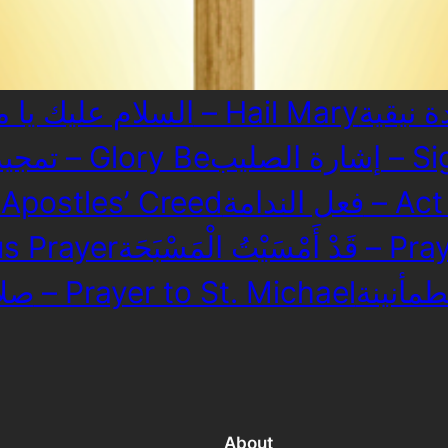
السلام عليك يا مريم – Hail Mary
 الصليب
تمجيد الثالوث الأقدس – Glory Be
ل الندامة
نشيد ال – Apostles’ Creed
 الْمَسْبَحَة
– Jesus Prayer
صلاة الحماية للقديس ميخائيل – Prayer to St. Michael
About