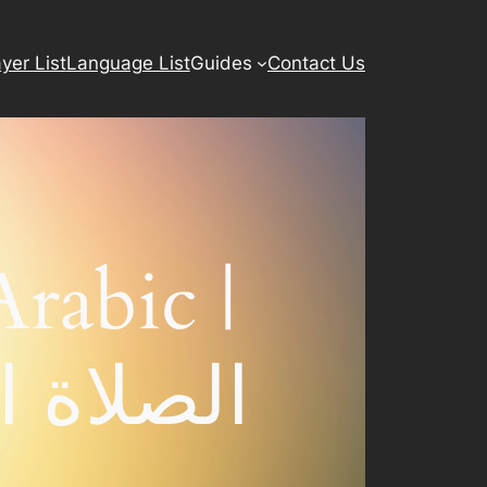
yer List
Language List
Guides
Contact Us
Arabic |
الصلاة ا