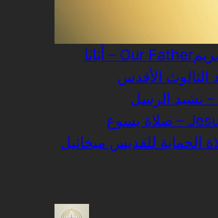
أَبَانَا – Our Father
رسل
صلاة يسوع 