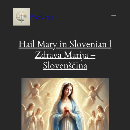
Skip
to
PrayLingo
content
Hail Mary in Slovenian |
Zdrava Marija –
Slovenščina