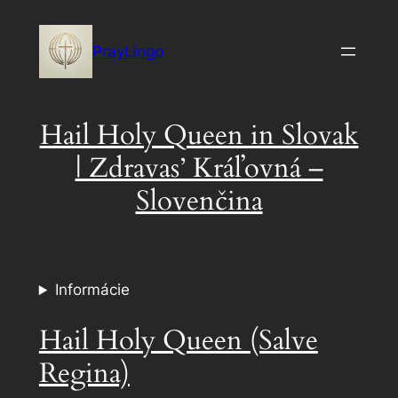
Skip
to
PrayLingo
content
Hail Holy Queen in Slovak
| Zdravas’ Kráľovná –
Slovenčina
Informácie
Hail Holy Queen (Salve
Regina)