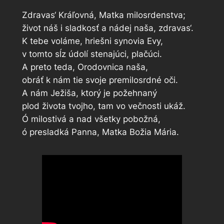
Zdravas‘ Kráľovná, Matka milosrdenstva;
život náš i sladkosť a nádej naša, zdravas‘.
K tebe voláme, hriešni synovia Evy,
v tomto sĺz údolí stenajúci, plačúci.
A preto teda, Orodovnica naša,
obráť k nám tie svoje premilosrdné oči.
A nám Ježiša, ktorý je požehnaný
plod života tvojho, tam vo večnosti ukáž.
Ó milostivá a nad všetky pobožná,
ó presladká Panna, Matka Božia Mária.