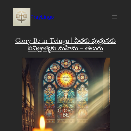
Skip
to
PrayLingo
content
Glory Be in Telugu | పితకు పుత్రునకు
పవిత్రాత్మకు మహిమ – తెలుగు