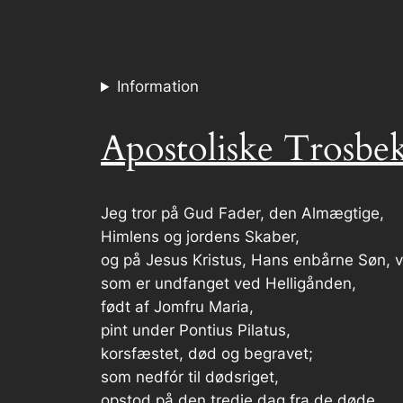
Information
Apostoliske Trosbe
Jeg tror på Gud Fader, den Almægtige,
Himlens og jordens Skaber,
og på Jesus Kristus, Hans enbårne Søn, v
som er undfanget ved Helligånden,
født af Jomfru Maria,
pint under Pontius Pilatus,
korsfæstet, død og begravet;
som nedfór til dødsriget,
opstod på den tredje dag fra de døde,