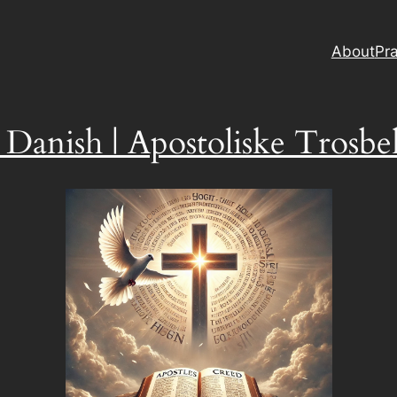
About
Pra
n Danish | Apostoliske Trosb