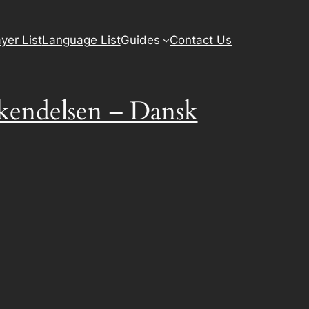
yer List
Language List
Guides
Contact Us
ekendelsen – Dansk