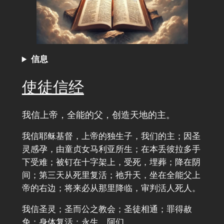
信息
使徒信经
我信上帝，全能的父，创造天地的主。
我信耶稣基督，上帝的独生子，我们的主；因圣
灵感孕，由童贞女马利亚所生；在本丢彼拉多手
下受难；被钉在十字架上，受死，埋葬；降在阴
间；第三天从死里复活；祂升天，坐在全能父上
帝的右边；将来必从那里降临，审判活人死人。
我信圣灵；圣而公之教会；圣徒相通；罪得赦
免；身体复活；永生。阿们