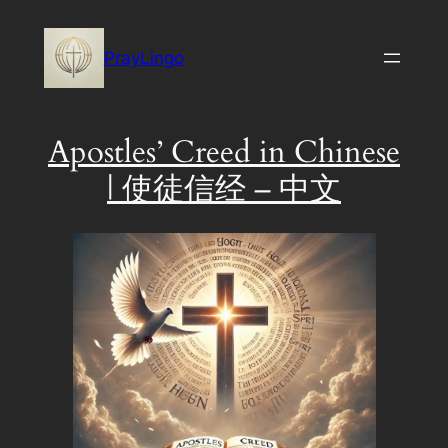
Skip
to
PrayLingo
content
Apostles’ Creed in Chinese
| 使徒信经 – 中文