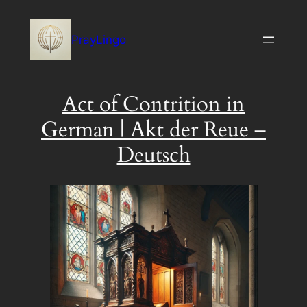
Skip
to
PrayLingo
content
Act of Contrition in
German | Akt der Reue –
Deutsch